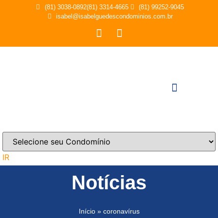
(81) 3038-0892
(81) 3314-4665
(81) 99252-9045
isabel@isabelguedescondominios.com.br
IR
Notícias
Início
»
coronavírus