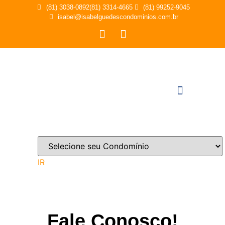
(81) 3038-0892
(81) 3314-4665
(81) 99252-9045
isabel@isabelguedescondominios.com.br
IR
Fale Conosco!