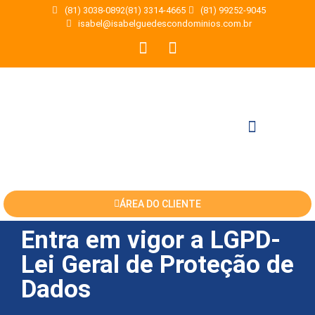
(81) 3038-0892
(81) 3314-4665
(81) 99252-9045
isabel@isabelguedescondominios.com.br
Trabalhe Conosco
ÁREA DO CLIENTE
Entra em vigor a LGPD-
Lei Geral de Proteção de
Dados